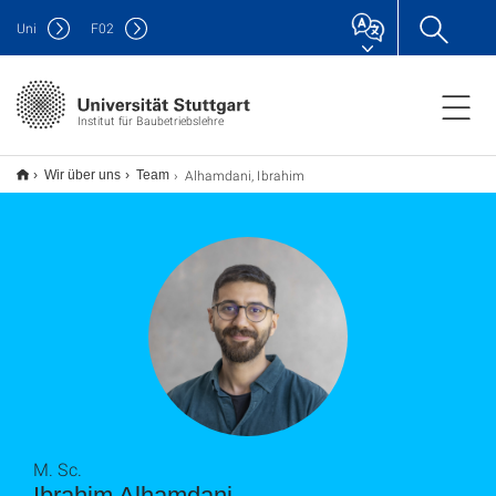
Uni
F
02
Institut für Baubetriebslehre
Alhamdani, Ibrahim
Wir über uns
Team
M. Sc.
Ibrahim Alhamdani