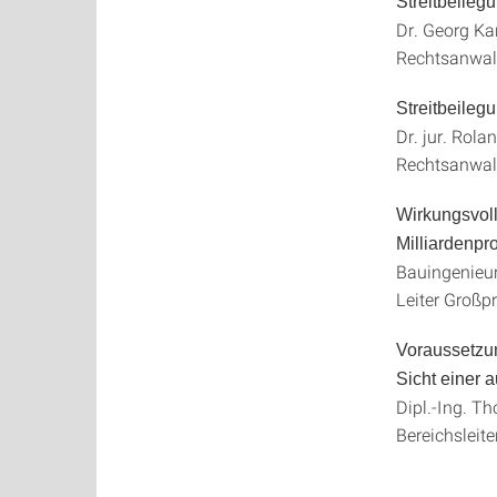
Streitbeileg
Dr. Georg Ka
Rechtsanwal
Streitbeileg
Dr. jur. Rol
Rechtsanwa
Wirkungsvoll
Milliardenpr
Bauingenieu
Leiter Großp
Voraussetzun
Sicht einer
Dipl.-Ing. T
Bereichslei