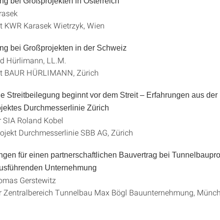
ung bei Großprojekten in Österreich
rasek
t KWR Karasek Wietrzyk, Wien
ung bei Großprojekten in der Schweiz
and Hürlimann, LL.M.
lt BAUR HÜRLIMANN, Zürich
e Streitbeilegung beginnt vor dem Streit – Erfahrungen aus der
ojektes Durchmesserlinie Zürich
r SIA Roland Kobel
rojekt Durchmesserlinie SBB AG, Zürich
gen für einen partnerschaftlichen Bauvertrag bei Tunnelbaupr
 ausführenden Unternehmung
homas Gerstewitz
ter Zentralbereich Tunnelbau Max Bögl Bauunternehmung, Münc