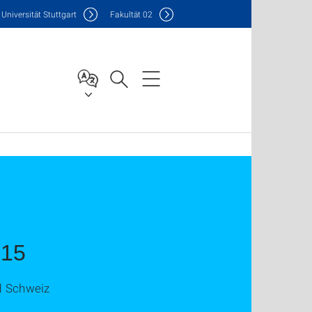
Uni
versität Stuttgart
F
akultät
02
015
d Schweiz