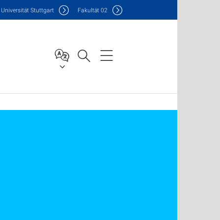
Uni
versität Stuttgart
F
akultät
02